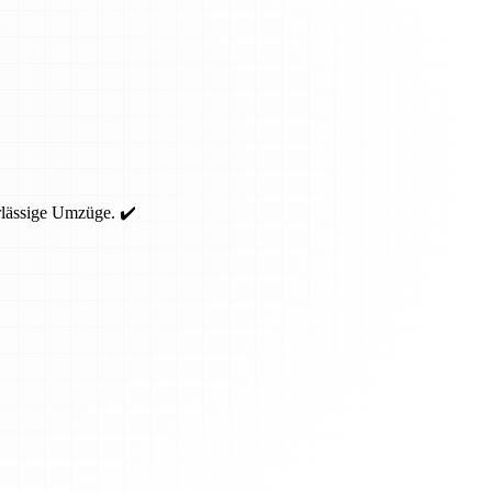
rlässige Umzüge. ✔️