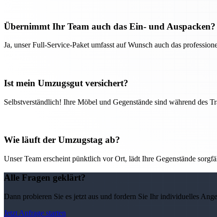
Übernimmt Ihr Team auch das Ein- und Auspacken?
Ja, unser Full-Service-Paket umfasst auf Wunsch auch das professio
Ist mein Umzugsgut versichert?
Selbstverständlich! Ihre Möbel und Gegenstände sind während des Tra
Wie läuft der Umzugstag ab?
Unser Team erscheint pünktlich vor Ort, lädt Ihre Gegenstände sorgfälti
Alle Fragen geklärt?
Dann probieren Sie es jetzt aus und fordern Sie Ihr individuelles Ang
Jetzt Anfrage starten