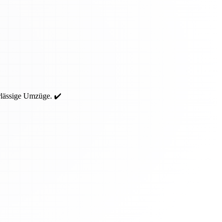
rlässige Umzüge. ✔️