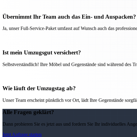
Übernimmt Ihr Team auch das Ein- und Auspacken?
Ja, unser Full-Service-Paket umfasst auf Wunsch auch das professio
Ist mein Umzugsgut versichert?
Selbstverständlich! Ihre Möbel und Gegenstände sind während des Tra
Wie läuft der Umzugstag ab?
Unser Team erscheint pünktlich vor Ort, lädt Ihre Gegenstände sorgfälti
Alle Fragen geklärt?
Dann probieren Sie es jetzt aus und fordern Sie Ihr individuelles Ang
Jetzt Anfrage starten