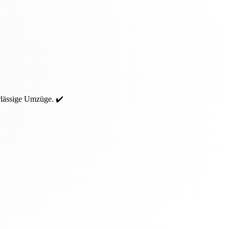
rlässige Umzüge. ✔️