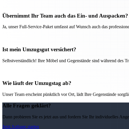
Übernimmt Ihr Team auch das Ein- und Auspacken?
Ja, unser Full-Service-Paket umfasst auf Wunsch auch das professio
Ist mein Umzugsgut versichert?
Selbstverständlich! Ihre Möbel und Gegenstände sind während des Tra
Wie läuft der Umzugstag ab?
Unser Team erscheint pünktlich vor Ort, lädt Ihre Gegenstände sorgfälti
Alle Fragen geklärt?
Dann probieren Sie es jetzt aus und fordern Sie Ihr individuelles Ang
Jetzt Anfrage starten