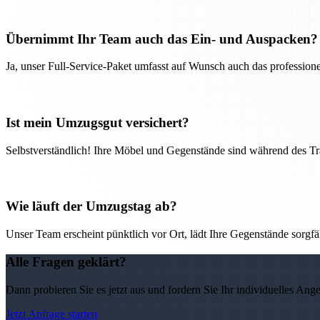
Übernimmt Ihr Team auch das Ein- und Auspacken?
Ja, unser Full-Service-Paket umfasst auf Wunsch auch das professio
Ist mein Umzugsgut versichert?
Selbstverständlich! Ihre Möbel und Gegenstände sind während des Tra
Wie läuft der Umzugstag ab?
Unser Team erscheint pünktlich vor Ort, lädt Ihre Gegenstände sorgfälti
Alle Fragen geklärt?
Dann probieren Sie es jetzt aus und fordern Sie Ihr individuelles Ang
Jetzt Anfrage starten