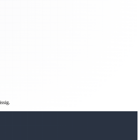
ässig.