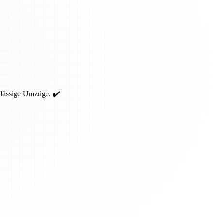
rlässige Umzüge. ✔️