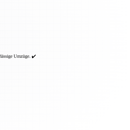
rlässige Umzüge. ✔️