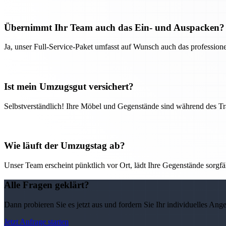
Übernimmt Ihr Team auch das Ein- und Auspacken?
Ja, unser Full-Service-Paket umfasst auf Wunsch auch das professio
Ist mein Umzugsgut versichert?
Selbstverständlich! Ihre Möbel und Gegenstände sind während des Tra
Wie läuft der Umzugstag ab?
Unser Team erscheint pünktlich vor Ort, lädt Ihre Gegenstände sorgfälti
Alle Fragen geklärt?
Dann probieren Sie es jetzt aus und fordern Sie Ihr individuelles Ang
Jetzt Anfrage starten