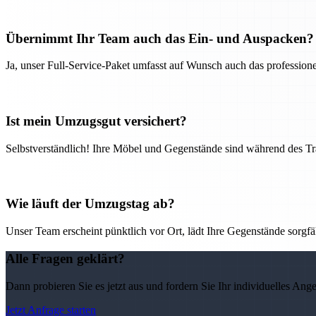
Übernimmt Ihr Team auch das Ein- und Auspacken?
Ja, unser Full-Service-Paket umfasst auf Wunsch auch das professio
Ist mein Umzugsgut versichert?
Selbstverständlich! Ihre Möbel und Gegenstände sind während des Tra
Wie läuft der Umzugstag ab?
Unser Team erscheint pünktlich vor Ort, lädt Ihre Gegenstände sorgfälti
Alle Fragen geklärt?
Dann probieren Sie es jetzt aus und fordern Sie Ihr individuelles Ang
Jetzt Anfrage starten