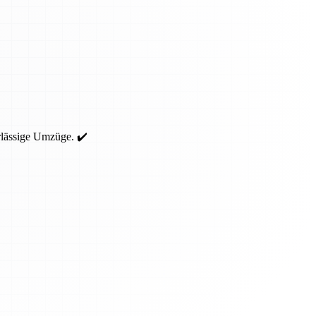
rlässige Umzüge. ✔️