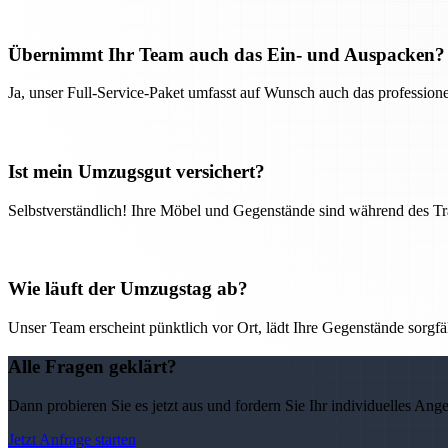
Übernimmt Ihr Team auch das Ein- und Auspacken?
Ja, unser Full-Service-Paket umfasst auf Wunsch auch das professio
Ist mein Umzugsgut versichert?
Selbstverständlich! Ihre Möbel und Gegenstände sind während des Tra
Wie läuft der Umzugstag ab?
Unser Team erscheint pünktlich vor Ort, lädt Ihre Gegenstände sorgfälti
Alle Fragen geklärt?
Dann probieren Sie es jetzt aus und fordern Sie Ihr individuelles Ang
Jetzt Anfrage starten