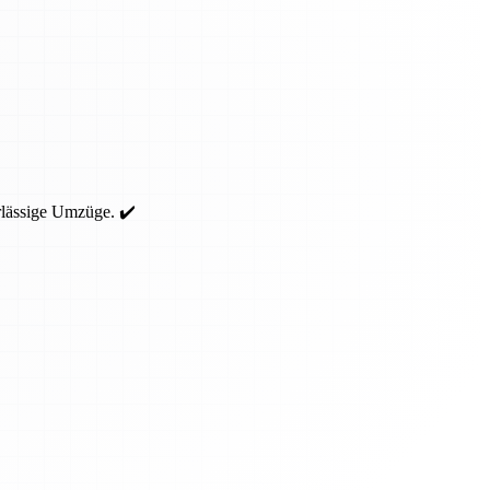
rlässige Umzüge. ✔️