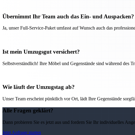
Übernimmt Ihr Team auch das Ein- und Auspacken?
Ja, unser Full-Service-Paket umfasst auf Wunsch auch das professio
Ist mein Umzugsgut versichert?
Selbstverständlich! Ihre Möbel und Gegenstände sind während des Tra
Wie läuft der Umzugstag ab?
Unser Team erscheint pünktlich vor Ort, lädt Ihre Gegenstände sorgfälti
Alle Fragen geklärt?
Dann probieren Sie es jetzt aus und fordern Sie Ihr individuelles Ang
Jetzt Anfrage starten