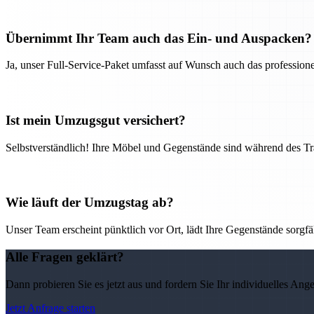
Übernimmt Ihr Team auch das Ein- und Auspacken?
Ja, unser Full-Service-Paket umfasst auf Wunsch auch das professio
Ist mein Umzugsgut versichert?
Selbstverständlich! Ihre Möbel und Gegenstände sind während des Tra
Wie läuft der Umzugstag ab?
Unser Team erscheint pünktlich vor Ort, lädt Ihre Gegenstände sorgfälti
Alle Fragen geklärt?
Dann probieren Sie es jetzt aus und fordern Sie Ihr individuelles Ang
Jetzt Anfrage starten