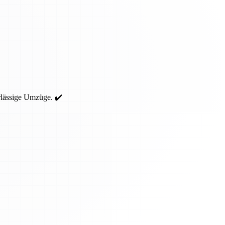
rlässige Umzüge. ✔️