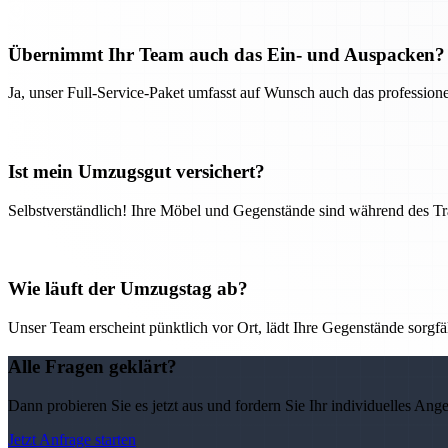
Übernimmt Ihr Team auch das Ein- und Auspacken?
Ja, unser Full-Service-Paket umfasst auf Wunsch auch das professio
Ist mein Umzugsgut versichert?
Selbstverständlich! Ihre Möbel und Gegenstände sind während des Tra
Wie läuft der Umzugstag ab?
Unser Team erscheint pünktlich vor Ort, lädt Ihre Gegenstände sorgfälti
Alle Fragen geklärt?
Dann probieren Sie es jetzt aus und fordern Sie Ihr individuelles Ang
Jetzt Anfrage starten