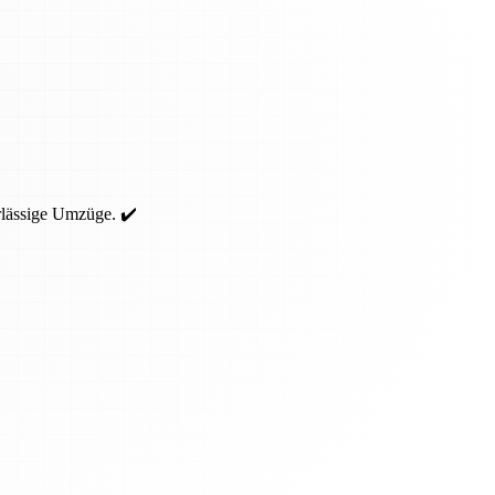
rlässige Umzüge. ✔️