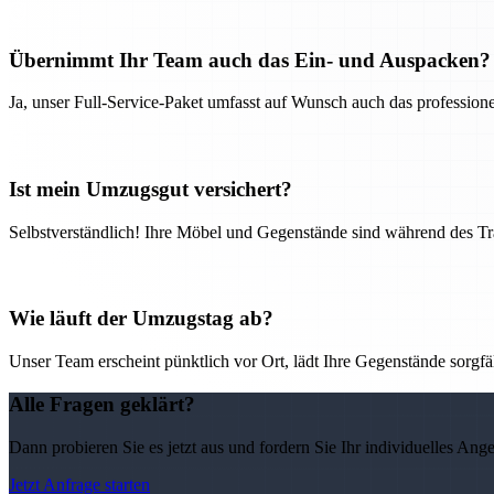
Übernimmt Ihr Team auch das Ein- und Auspacken?
Ja, unser Full-Service-Paket umfasst auf Wunsch auch das professio
Ist mein Umzugsgut versichert?
Selbstverständlich! Ihre Möbel und Gegenstände sind während des Tra
Wie läuft der Umzugstag ab?
Unser Team erscheint pünktlich vor Ort, lädt Ihre Gegenstände sorgfälti
Alle Fragen geklärt?
Dann probieren Sie es jetzt aus und fordern Sie Ihr individuelles Ang
Jetzt Anfrage starten