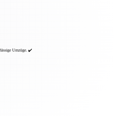
rlässige Umzüge. ✔️